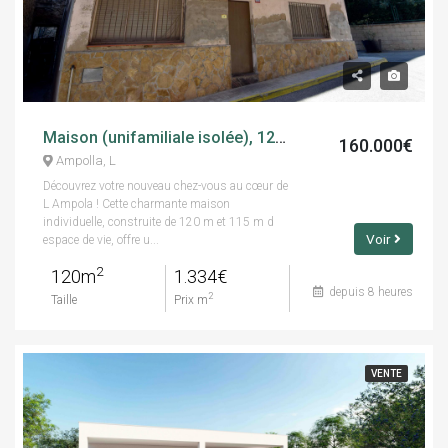
Maison (unifamiliale isolée), 120.00 m², calle cadup, 7
160.000€
Ampolla, L
Découvrez votre nouveau chez-vous au cœur de
L Ampola ! Cette charmante maison
individuelle, construite de 120 m et 115 m d
Voir
espace de vie, offre u...
2
120m
1.334€
depuis 8 heures
2
Taille
Prix m
VENTE