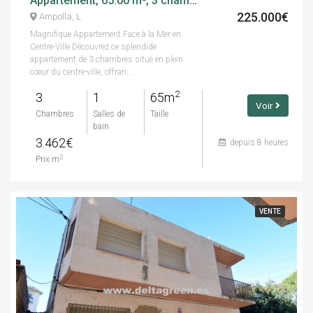
Appartement, 65.00 m², 3 chambres, calle vista alegre
225.000€
Ampolla, L
Magnifique Appartement Face à la Mer en
Centre-Ville Découvrez ce splendide
appartement de 3 chambres situé en plein
cœur du centre-ville, offran...
2
3
1
65m
Voir
Chambres
Salles de
Taille
bain
3.462€
depuis 8 heures
2
Prix m
VENTE