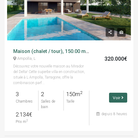
Maison (chalet / tour), 150.00 m², 3 chambres, nouveau, calle estocolm
320.000€
Ampolla, L
Découvrez votre nouvelle maison au Mirador
del Delta! Cette superbe villa en construction,
située à L Ampolla, Tarragone, offre la
combinaison parf...
2
3
2
150m
Voir
Chambres
Salles de
Taille
bain
2.134€
depuis 8 heures
2
Prix m