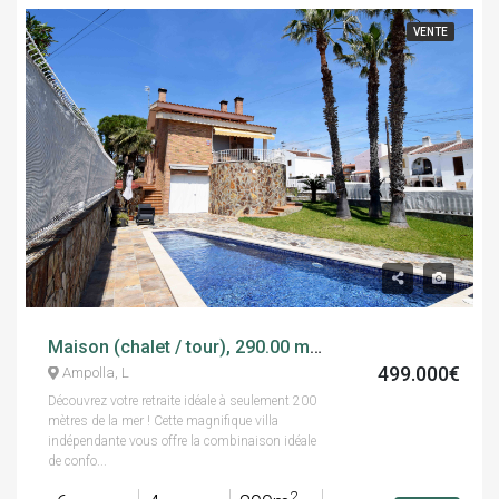
VENTE
Maison (chalet / tour), 290.00 m², 6 chambres, calle mar baltica, 2
499.000€
Ampolla, L
Découvrez votre retraite idéale à seulement 200
mètres de la mer ! Cette magnifique villa
indépendante vous offre la combinaison idéale
de confo...
2