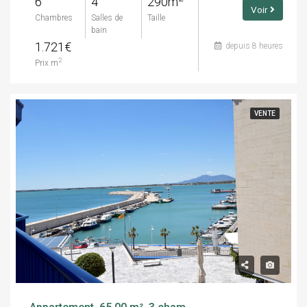
6
4
290m
Voir
Chambres
Salles de
Taille
bain
1.721€
depuis 8 heures
2
Prix m
VENTE